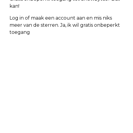
kan!
Log in of maak een account aan en mis niks
meer van de sterren. Ja, ik wil gratis onbeperkt
toegang
Vorig artikel
Volgend artikel
AMBULANCE MET SPOED NAAR
AMBULANCE MET SPOED NAAR
ALPHEN
ALPHEN