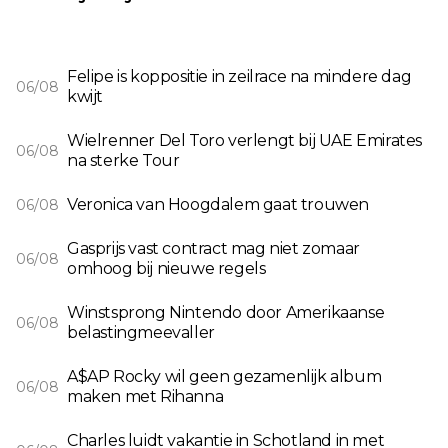
Felipe is koppositie in zeilrace na mindere dag
06/08
kwijt
Wielrenner Del Toro verlengt bij UAE Emirates
06/08
na sterke Tour
Veronica van Hoogdalem gaat trouwen
06/08
Gasprijs vast contract mag niet zomaar
06/08
omhoog bij nieuwe regels
Winstsprong Nintendo door Amerikaanse
06/08
belastingmeevaller
A$AP Rocky wil geen gezamenlijk album
06/08
maken met Rihanna
Charles luidt vakantie in Schotland in met