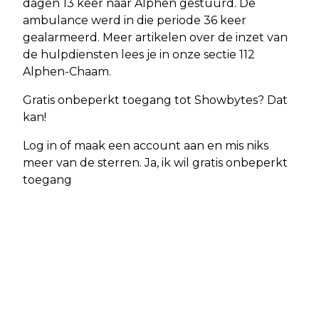
dagen 13 keer naar Alphen gestuurd. De
ambulance werd in die periode 36 keer
gealarmeerd. Meer artikelen over de inzet van
de hulpdiensten lees je in onze sectie 112
Alphen-Chaam.
Gratis onbeperkt toegang tot Showbytes? Dat
kan!
Log in of maak een account aan en mis niks
meer van de sterren. Ja, ik wil gratis onbeperkt
toegang
Vorig artikel
Volgend artikel
ONGEVAL MET LETSEL OP HOOISPOOR
AMBULANCE MET SPOED NAAR
IN ALPHEN
ALPHEN