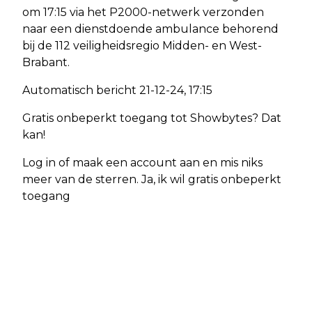
om 17:15 via het P2000-netwerk verzonden
naar een dienstdoende ambulance behorend
bij de 112 veiligheidsregio Midden- en West-
Brabant.
Automatisch bericht 21-12-24, 17:15
Gratis onbeperkt toegang tot Showbytes? Dat
kan!
Log in of maak een account aan en mis niks
meer van de sterren. Ja, ik wil gratis onbeperkt
toegang
Vorig artikel
Volgend artikel
AMBULANCE MET SPOED NAAR
AMBULANCE MET SPOED NAAR
CHAAM