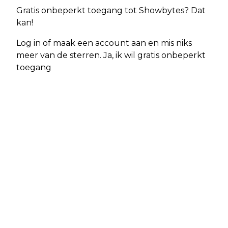
Gratis onbeperkt toegang tot Showbytes? Dat
kan!
Log in of maak een account aan en mis niks
meer van de sterren. Ja, ik wil gratis onbeperkt
toegang
Vorig artikel
Volgend artikel
AMBULANCE MET SPOED NAAR
AMBULANCE MET SPOED NAAR
CHAAM
CHAAM