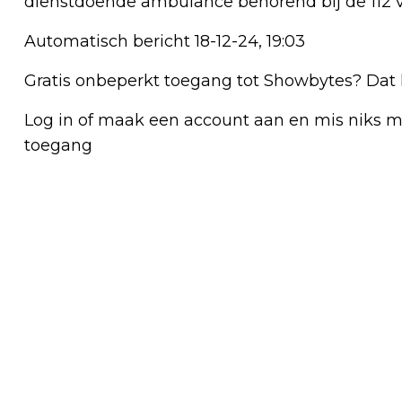
dienstdoende ambulance behorend bij de 112 v
Automatisch bericht 18-12-24, 19:03
Gratis onbeperkt toegang tot Showbytes? Dat 
Log in of maak een account aan en mis niks mee
toegang
Vorig artikel
VOOR TWEEDE KEER IN EEN WEEK
FRONTALE BOTSING VAN TWEE AUTO’S
OP N260