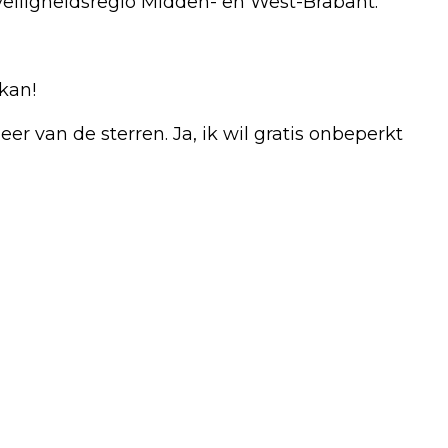
eiligheidsregio Midden- en West-Brabant.
kan!
r van de sterren. Ja, ik wil gratis onbeperkt
Volgend artikel
AMBULANCE MET SPOED NAAR CHAAM