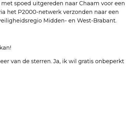
i met spoed uitgereden naar Chaam voor een
via het P2000-netwerk verzonden naar een
eiligheidsregio Midden- en West-Brabant.
kan!
r van de sterren. Ja, ik wil gratis onbeperkt
Volgend artikel
AMBULANCE MET SPOED NAAR CHAAM