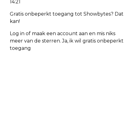
14:21
Gratis onbeperkt toegang tot Showbytes? Dat
kan!
Log in of maak een account aan en mis niks
meer van de sterren. Ja, ik wil gratis onbeperkt
toegang
Vorig artikel
Volgend artikel
CHAUFFEUR ZWAARGEWOND DOOR
AMBULANCE MET SPOED NAAR
KANTELEN VRACHTWAGEN OP N260
CHAAM
BIJ ALPHEN, WEG VOLLEDIG
AFGESLOTEN