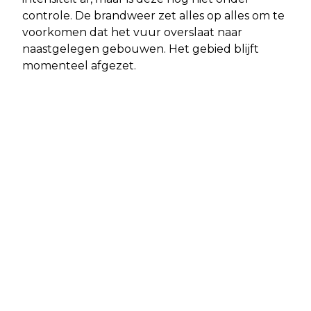
controle. De brandweer zet alles op alles om te
voorkomen dat het vuur overslaat naar
naastgelegen gebouwen. Het gebied blijft
momenteel afgezet.
Vorig artikel
Volgend artikel
BABBE HENGEVELD: DE 1E
UITLAAT VAN AUTO BIJ
KLIMAATBURGEMEESTER VAN
VERKEERSCONTROLE IN ALPHEN AAN
ALPHEN-CHAAM
DEN RIJN NET ZO LUID ALS
BRANDWEERAUTO MET SIRENE