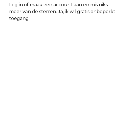
Log in of maak een account aan en mis niks
meer van de sterren. Ja, ik wil gratis onbeperkt
toegang
Vorig artikel
Volgend artikel
AMBULANCE MET SPOED NAAR
AMBULANCE MET SPOED NAAR
ALPHEN
CHAAM