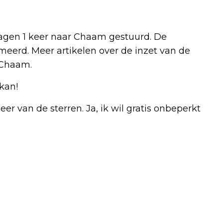
agen 1 keer naar Chaam gestuurd. De
eerd. Meer artikelen over de inzet van de
-Chaam.
kan!
r van de sterren. Ja, ik wil gratis onbeperkt
Volgend artikel
AMBULANCE MET SPOED NAAR CHAAM